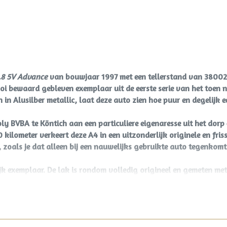
.8 5V Advance
van bouwjaar 1997 met een tellerstand van 3800
oi bewaard gebleven exemplaar uit de eerste serie van het toen
n Alusilber metallic, laat deze auto zien hoe puur en degelijk ee
y BVBA te Köntich aan een particuliere eigenaresse uit het dorp 
lometer verkeert deze A4 in een uitzonderlijk originele en frisse
, zoals je dat alleen bij een nauwelijks gebruikte auto tegenkomt
ijk exemplaar. De lak is rondom volledig origineel en gemeten met 
documentatie is compleet en wordt ondersteund door een sluiten
en uit die tijd met een jaarlijks afgestempeld onderhoudsboek is
eet. Deze A4 beschikt over lederen bekleding, climate control, pa