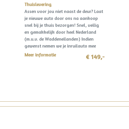
Thuislevering
Assen voor jou niet naast de deur? Laat
je nieuwe auto door ons na aankoop
snel bij je thuis bezorgen! Snel, veilig
en gemakkelijk door heel Nederland
(m.u.v. de Waddeneilanden) Indien
gewenst nemen we je inruilauto mee
terug! I.c.m. pakket Premium slechts
Meer informatie
€ 149,-
€149,-!