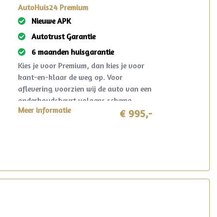
AutoHuis24 Premium
Nieuwe APK
Autotrust Garantie
6 maanden huisgarantie
Kies je voor Premium, dan kies je voor
kant-en-klaar de weg op. Voor
aflevering voorzien wij de auto van een
onderhoudsbeurt volgens schema,
Meer informatie
nieuwe APK en een grondige technische
€ 995,-
controle. Gegarandeerd een jaar
onderhoudsvrij rijden. Ook krijg je 6
maanden AutoHuis24 garantie op deze
auto. Mocht er zich in deze periode toch
iets voorzien? Dan wordt dit opgelost
volgens de heldere voorwaarden, waar
ook in Nederland. Reparatie mag in
overleg zelfs plaatsvinden bij de lokale
garage!