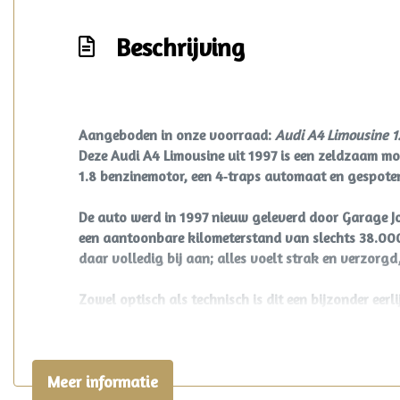
Beschrijving
Aangeboden in onze voorraad:
Audi A4 Limousine 1
Deze Audi A4 Limousine uit 1997 is een zeldzaam mo
1.8 benzinemotor, een 4‑traps automaat en gespoten i
De auto werd in 1997 nieuw geleverd door Garage Jol
een aantoonbare kilometerstand van slechts 38.000 ki
daar volledig bij aan; alles voelt strak en verzorgd
Zowel optisch als technisch is dit een bijzonder eerl
aanwezig en de auto heeft nooit schade gehad. De 
gegarandeerd is. Ook alle originele servicebescheid
Meer informatie
Ook de uitrusting is voor zijn tijd opvallend compl