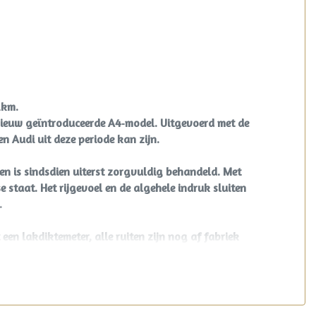
2km.
 nieuw geïntroduceerde A4‑model. Uitgevoerd met de
n Audi uit deze periode kan zijn.
en is sindsdien uiterst zorgvuldig behandeld. Met
 staat. Het rijgevoel en de algehele indruk sluiten
.
een lakdiktemeter, alle ruiten zijn nog af fabriek
de Car‑Pass, waarmee de kilometerstand volledig
 aanwezig.
rkeersensoren, elektrische ramen voor en