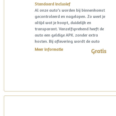
Standaard inclusief
Al onze auto's worden bij binnenkomst
gecontroleerd en nagelopen. Zo weet je
altijd wat je koopt, duidelijk en
transparant. Vanzelfsprekend heeft de
auto een geldige APK. zonder extra
kosten. Bij aflevering wordt de auto
kosteloos op naam gezet en een
Meer informatie
Gratis
vrijwaring van de eventuele inruilauto
verzorgd.