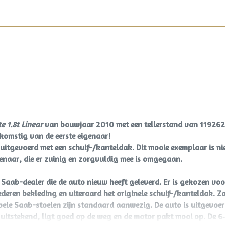
e 1.8t Linear
van bouwjaar 2010 met een tellerstand van 11926
komstig van de eerste eigenaar!
 uitgevoerd met een
schuif-/kanteldak.
Dit mooie exemplaar is ni
genaar
, die er zuinig en zorgvuldig mee is omgegaan.
e Saab-dealer die de auto nieuw heeft geleverd. Er is gekozen vo
deren bekleding en uiteraard het originele schuif-/kanteldak. Za
ele Saab-stoelen zijn standaard aanwezig. De auto is uitgevoer
t uitstekend, ligt goed op de weg en de motor pakt mooi op. De 6