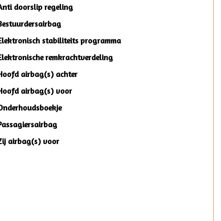
Anti doorslip regeling
Bestuurdersairbag
Elektronisch stabiliteits programma
Elektronische remkrachtverdeling
Hoofd airbag(s) achter
Hoofd airbag(s) voor
Onderhoudsboekje
Passagiersairbag
Zij airbag(s) voor