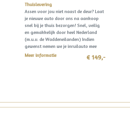
Thuislevering
Assen voor jou niet naast de deur? Laat
je nieuwe auto door ons na aankoop
snel bij je thuis bezorgen! Snel, veilig
en gemakkelijk door heel Nederland
(m.u.v. de Waddeneilanden) Indien
gewenst nemen we je inruilauto mee
terug! I.c.m. pakket Premium slechts
Meer informatie
€ 149,-
€149,-!