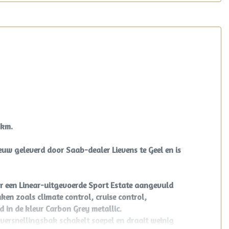
2km.
euw geleverd door Saab-dealer Lievens te Geel en is
or een Linear-uitgevoerde Sport Estate aangevuld
ken zoals climate control, cruise control,
d in de kleur
Carbon Grey metallic
.
‑versnellingsbak schakelt soepel en draait weinig