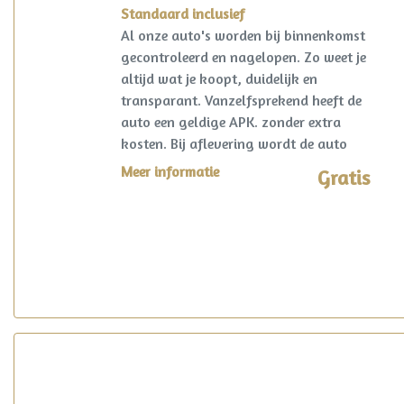
Standaard inclusief
Al onze auto's worden bij binnenkomst
gecontroleerd en nagelopen. Zo weet je
altijd wat je koopt, duidelijk en
transparant. Vanzelfsprekend heeft de
auto een geldige APK. zonder extra
kosten. Bij aflevering wordt de auto
kosteloos op naam gezet en een
Meer informatie
Gratis
vrijwaring van de eventuele inruilauto
verzorgd.