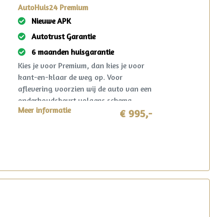
AutoHuis24 Premium
Nieuwe APK
Autotrust Garantie
6 maanden huisgarantie
Kies je voor Premium, dan kies je voor
kant-en-klaar de weg op. Voor
aflevering voorzien wij de auto van een
onderhoudsbeurt volgens schema,
Meer informatie
nieuwe APK en een grondige technische
€ 995,-
controle. Gegarandeerd een jaar
onderhoudsvrij rijden. Ook krijg je 6
maanden AutoHuis24 garantie op deze
auto. Mocht er zich in deze periode toch
iets voorzien? Dan wordt dit opgelost
volgens de heldere voorwaarden, waar
ook in Nederland. Reparatie mag in
overleg zelfs plaatsvinden bij de lokale
garage!