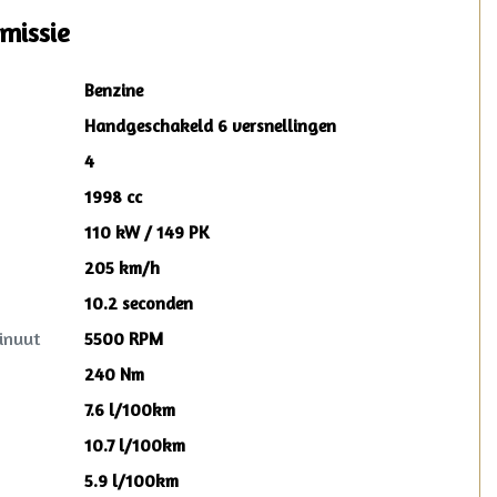
missie
Benzine
Handgeschakeld 6 versnellingen
4
1998 cc
110 kW / 149 PK
205 km/h
10.2 seconden
inuut
5500 RPM
240 Nm
7.6 l/100km
10.7 l/100km
5.9 l/100km