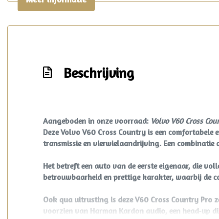
Elektronische remkrachtverdeling
Hoofd airbag(s) achter
Hoofd airbag(s) voor
Keyless start
Beschrijving
Kruisend verkeer detectie
Onderhoudsboekje
Passagiersairbag
Rijstrooksensor met correctie
Aangeboden in onze voorraad:
Volvo V60 Cross Cou
Deze Volvo V60 Cross Country is een comfortabele e
Roll stability control
transmissie en vierwielaandrijving. Een combinatie 
Uitwijk assistent
Het betreft een auto van de eerste eigenaar, die vol
Volledig digitaal instrumentenpaneel
betrouwbaarheid en prettige karakter, waarbij de 
Zij airbag(s) voor
Ook qua uitrusting is deze V60 Cross Country Pro ze
Interieur
voorzien van Harman Kardon audio, een head‑up di