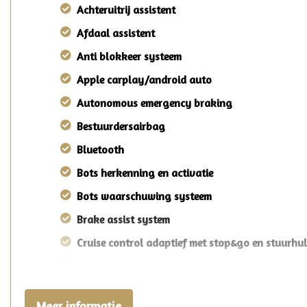
Achteruitrij assistent
Afdaal assistent
Anti blokkeer systeem
Apple carplay/android auto
Autonomous emergency braking
Bestuurdersairbag
Bluetooth
Bots herkenning en activatie
Bots waarschuwing systeem
Brake assist system
Cruise control adaptief met stop&go en stuurhu
Dodehoekdetectie met correctie
Elektronisch stabiliteits programma
Meer informatie