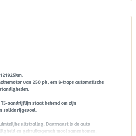
 121925km.
benzinemotor van 250 pk, een 8‑traps automatische
mstandigheden.
 T5‑aandrijflijn staat bekend om zijn
solide rijgevoel.
imtelijke uitstraling. Daarnaast is de auto
veiligheid en gebruiksgemak mooi samenkomen.