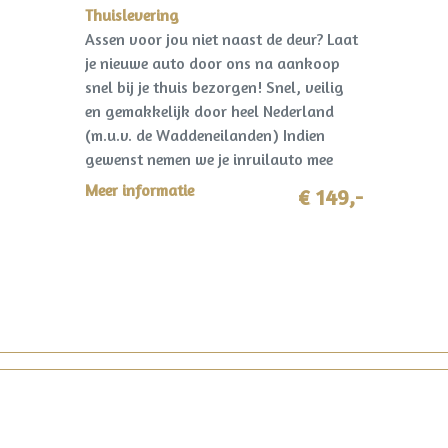
Thuislevering
Assen voor jou niet naast de deur? Laat
je nieuwe auto door ons na aankoop
snel bij je thuis bezorgen! Snel, veilig
en gemakkelijk door heel Nederland
(m.u.v. de Waddeneilanden) Indien
gewenst nemen we je inruilauto mee
terug! I.c.m. pakket Premium slechts
Meer informatie
€ 149,-
€149,-!