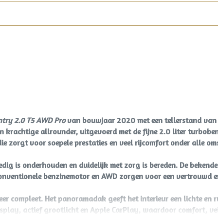
ntry 2.0 T5 AWD Pro
van bouwjaar 2020 met een tellerstand van
n krachtige allrounder, uitgevoerd met de fijne 2.0 liter turbo
die zorgt voor soepele prestaties en veel rijcomfort onder alle o
ledig is onderhouden en duidelijk met zorg is bereden. De bekende
conventionele benzinemotor en AWD zorgen voor een vertrouwd en 
er compleet. Het panoramadak geeft het interieur een lichte en ru
splay, actief grootlicht en Apple CarPlay, waardoor comfort, 