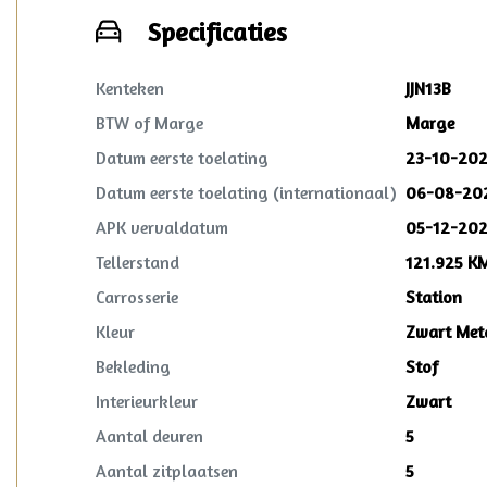
Specificaties
Kenteken
JJN13B
BTW of Marge
Marge
Datum eerste toelating
23-10-20
Datum eerste toelating (internationaal)
06-08-20
APK vervaldatum
05-12-202
Tellerstand
121.925 K
Carrosserie
Station
Kleur
Zwart Meta
Bekleding
Stof
Interieurkleur
Zwart
Aantal deuren
5
Aantal zitplaatsen
5