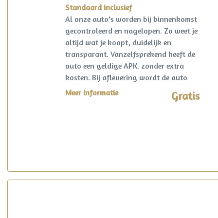
Standaard inclusief
Al onze auto's worden bij binnenkomst
gecontroleerd en nagelopen. Zo weet je
altijd wat je koopt, duidelijk en
transparant. Vanzelfsprekend heeft de
auto een geldige APK. zonder extra
kosten. Bij aflevering wordt de auto
kosteloos op naam gezet en een
Meer informatie
Gratis
vrijwaring van de eventuele inruilauto
verzorgd.