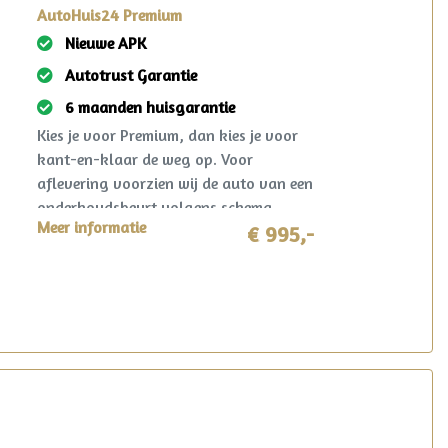
AutoHuis24 Premium
Nieuwe APK
Autotrust Garantie
6 maanden huisgarantie
Kies je voor Premium, dan kies je voor
kant-en-klaar de weg op. Voor
aflevering voorzien wij de auto van een
onderhoudsbeurt volgens schema,
Meer informatie
nieuwe APK en een grondige technische
€ 995,-
controle. Gegarandeerd een jaar
onderhoudsvrij rijden. Ook krijg je 6
maanden AutoHuis24 garantie op deze
auto. Mocht er zich in deze periode toch
iets voorzien? Dan wordt dit opgelost
volgens de heldere voorwaarden, waar
ook in Nederland. Reparatie mag in
overleg zelfs plaatsvinden bij de lokale
garage!