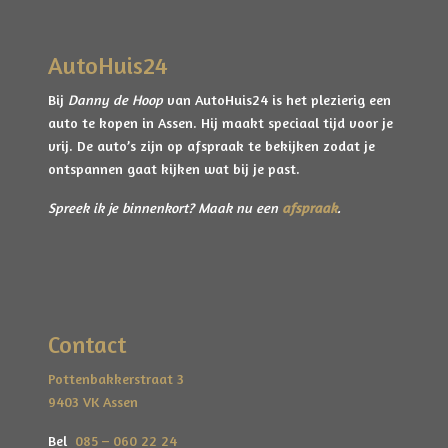
en is de auto voorzien van volledige historie,
Anti blokkeer systeem
ingevuld serviceboek, 2 sleutels, trekhaak en
Anti doorslip regeling
AutoHuis24
kloppend NAP-tellerraport.
Bestuurdersairbag
Bij
Danny de Hoop
van AutoHuis24 is het plezierig een
Elektronisch stabiliteits programma
auto te kopen in Assen. Hij maakt speciaal tijd voor je
Gespreid betalen mogelijk
vrij. De auto’s zijn op afspraak te bekijken zodat je
Elektronische remkrachtverdeling
Wil je deze auto liever gespreid betalen? Dat regelen
ontspannen gaat kijken wat bij je past.
we graag voor je. Zowel
privé als zakelijk
kunnen
Hoofd airbag(s) achter
wij een passende financiering of leaseoplossing
Spreek ik je binnenkort? Maak nu een
afspraak
.
Hoofd airbag(s) voor
aanbieden.
Deze Volvo is al te rijden
vanaf circa € 180,00 per
Onderhoudsboekje
maand
(indicatie).
Passagiersairbag
Wij bemiddelen via een betrouwbare financiële
Zij airbag(s) voor
Contact
partner en zorgen altijd voor
heldere voorwaarden
en transparante kosten
.
Pottenbakkerstraat 3
Vraag ons gerust naar de mogelijkheden of gebruik
9403 VK Assen
de
financieringscalculator
op onze website.
Bel
085 – 060 22 24