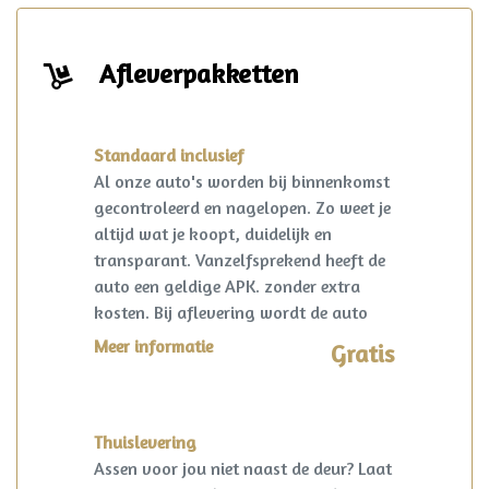
Afleverpakketten
Standaard inclusief
Al onze auto's worden bij binnenkomst
gecontroleerd en nagelopen. Zo weet je
altijd wat je koopt, duidelijk en
transparant. Vanzelfsprekend heeft de
auto een geldige APK. zonder extra
kosten. Bij aflevering wordt de auto
kosteloos op naam gezet en een
Meer informatie
Gratis
vrijwaring van de eventuele inruilauto
verzorgd.
Thuislevering
Assen voor jou niet naast de deur? Laat