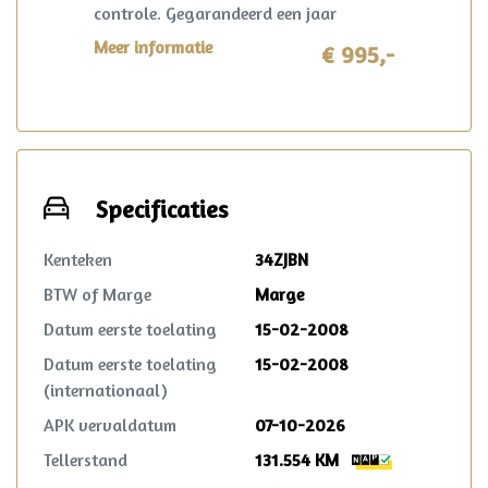
controle. Gegarandeerd een jaar
onderhoudsvrij rijden. Ook krijg je 6
Meer informatie
€ 995,-
maanden AutoHuis24 garantie op deze
auto. Mocht er zich in deze periode toch
iets voorzien? Dan wordt dit opgelost
volgens de heldere voorwaarden, waar
ook in Nederland. Reparatie mag in
overleg zelfs plaatsvinden bij de lokale
Specificaties
garage!
Kenteken
34ZJBN
BTW of Marge
Marge
Datum eerste toelating
15-02-2008
Datum eerste toelating
15-02-2008
(internationaal)
APK vervaldatum
07-10-2026
Tellerstand
131.554 KM