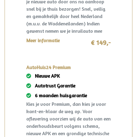
je nieuwe auto door ons na aankoop
snel bij je thuis bezorgen! Snel, veilig
en gemakkelijk door heel Nederland
(m.u.v. de Waddeneilanden) Indien
gewenst nemen we je inruilauto mee
terug! I.c.m. pakket Premium slechts
Meer informatie
€ 149,-
€149,-!
AutoHuis24 Premium
Nieuwe APK
Autotrust Garantie
6 maanden huisgarantie
Kies je voor Premium, dan kies je voor
kant-en-klaar de weg op. Voor
aflevering voorzien wij de auto van een
onderhoudsbeurt volgens schema,
nieuwe APK en een grondige technische