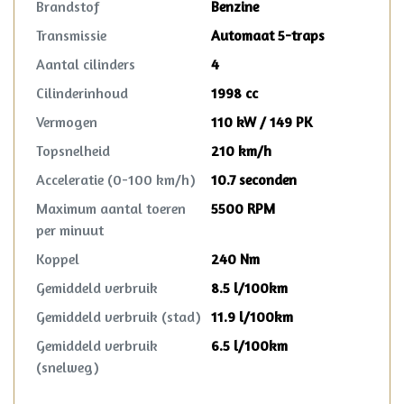
Brandstof
Benzine
Transmissie
Automaat 5-traps
Aantal cilinders
4
Cilinderinhoud
1998 cc
Vermogen
110 kW / 149 PK
Topsnelheid
210 km/h
Acceleratie (0-100 km/h)
10.7 seconden
Maximum aantal toeren
5500 RPM
per minuut
Koppel
240 Nm
Gemiddeld verbruik
8.5 l/100km
Gemiddeld verbruik (stad)
11.9 l/100km
Gemiddeld verbruik
6.5 l/100km
(snelweg)