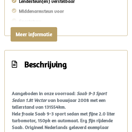
Lendesteun(en) verstelbaar
Middenarmsteun voor
Sportstuur
Stuur leder
Meer informatie
Stuurbekrachtiging
Voorstoelen verwarmd
Exterieur
Beschrijving
Bi-xenon koplampen
Bi-xenon koplampen adaptief
Aangeboden in onze voorraad:
Saab 9-3 Sport
Buitenspiegels elektrisch verstel- en
Sedan 1.8t Vector
van bouwjaar 2008 met een
verwarmbaar
tellerstand van 131554km.
Hele fraaie Saab 9-3 sport sedan met fijne 2.0 liter
Buitenspiegels in carrosseriekleur
turbomotor, 150pk en automaat. Erg fijn rijdende
Bumpers in carrosseriekleur
Saab. Origineel Nederlands geleverd exemplaar