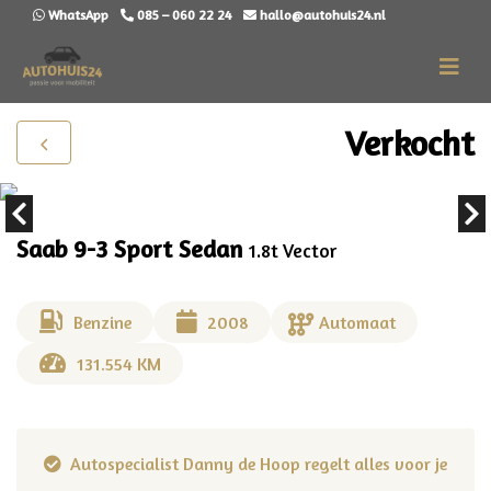
WhatsApp
085 – 060 22 24
hallo@autohuis24.nl
Verkocht
Saab 9-3 Sport Sedan
1.8t Vector
Benzine
2008
Automaat
131.554 KM
 voor je
Voor de deur afgeleverd