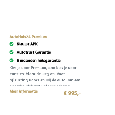
AutoHuis24 Premium
Nieuwe APK
Autotrust Garantie
6 maanden huisgarantie
Kies je voor Premium, dan kies je voor
kant-en-klaar de weg op. Voor
aflevering voorzien wij de auto van een
onderhoudsbeurt volgens schema,
Meer informatie
nieuwe APK en een grondige technische
€ 995,-
controle. Gegarandeerd een jaar
onderhoudsvrij rijden. Ook krijg je 6
maanden AutoHuis24 garantie op deze