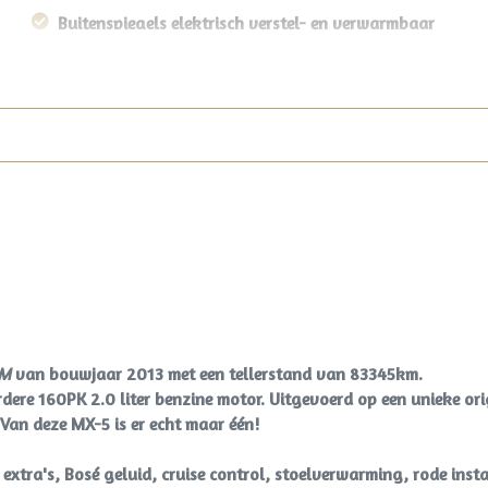
Buitenspiegels elektrisch verstel- en verwarmbaar
Centrale vergrendeling met afstandsbediening
Hardtop
Koplampreiniging
Lichtmetalen velgen 17"
Mistlampen voor
Sportvelgen
Windscherm
-M
van bouwjaar 2013 met een tellerstand van 83345km.
dere 160PK 2.0 liter benzine motor. Uitgevoerd op een unieke or
 Van deze MX-5 is er echt maar één!
extra's, Bosé geluid, cruise control, stoelverwarming, rode inst