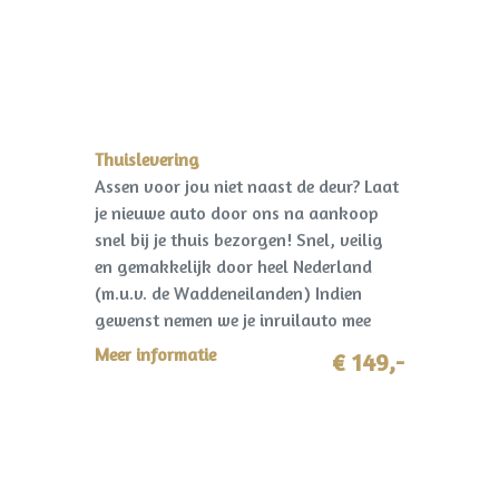
Thuislevering
Assen voor jou niet naast de deur? Laat
je nieuwe auto door ons na aankoop
snel bij je thuis bezorgen! Snel, veilig
en gemakkelijk door heel Nederland
(m.u.v. de Waddeneilanden) Indien
gewenst nemen we je inruilauto mee
terug! I.c.m. pakket Premium slechts
Meer informatie
€ 149,-
€149,-!