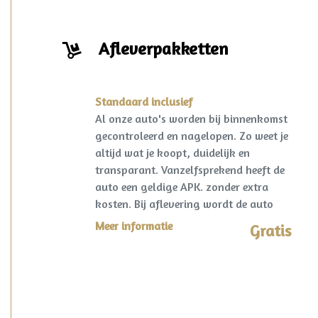
Afleverpakketten
Standaard inclusief
Al onze auto's worden bij binnenkomst
gecontroleerd en nagelopen. Zo weet je
altijd wat je koopt, duidelijk en
transparant. Vanzelfsprekend heeft de
auto een geldige APK. zonder extra
kosten. Bij aflevering wordt de auto
kosteloos op naam gezet en een
Meer informatie
Gratis
vrijwaring van de eventuele inruilauto
verzorgd.