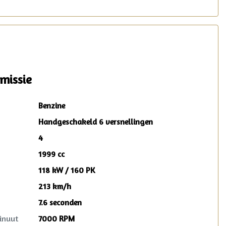
auto. Mocht er zich in deze periode toch
iets voorzien? Dan wordt dit opgelost
volgens de heldere voorwaarden, waar
ook in Nederland. Reparatie mag in
overleg zelfs plaatsvinden bij de lokale
garage!
missie
Benzine
Handgeschakeld 6 versnellingen
4
1999 cc
118 kW / 160 PK
213 km/h
7.6 seconden
inuut
7000 RPM