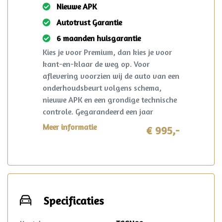
Nieuwe APK
Autotrust Garantie
6 maanden huisgarantie
Kies je voor Premium, dan kies je voor
kant-en-klaar de weg op. Voor
aflevering voorzien wij de auto van een
onderhoudsbeurt volgens schema,
nieuwe APK en een grondige technische
controle. Gegarandeerd een jaar
onderhoudsvrij rijden. Ook krijg je 6
Meer informatie
€ 995,-
maanden AutoHuis24 garantie op deze
auto. Mocht er zich in deze periode toch
iets voorzien? Dan wordt dit opgelost
volgens de heldere voorwaarden, waar
ook in Nederland. Reparatie mag in
overleg zelfs plaatsvinden bij de lokale
Specificaties
garage!