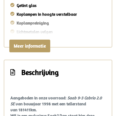
Getint glas
Koplampen in hoogte verstelbaar
Koplampreiniging
Lichtmetalen velgen
Metaalkleur
Meer informatie
Mistlampen voor
Sportvelgen
Beschrijving
Interieur
Achterbank neerklapbaar
Bestuurdersstoel in hoogte verstelbaar
Aangeboden in onze voorraad:
Saab 9-3 Cabrio 2.0
SE
van bouwjaar 1998 met een tellerstand
Buitentemperatuurmeter
van 181411km.
Electronic climate control
Wil je een exclusieve Saab? Dan staat hier deze