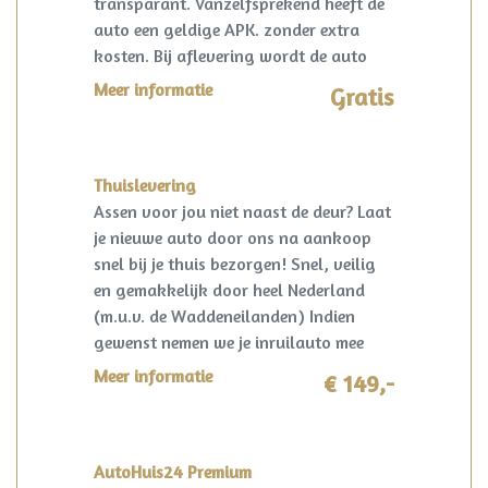
transparant. Vanzelfsprekend heeft de
auto een geldige APK. zonder extra
kosten. Bij aflevering wordt de auto
kosteloos op naam gezet en een
Meer informatie
Gratis
vrijwaring van de eventuele inruilauto
verzorgd.
Thuislevering
Assen voor jou niet naast de deur? Laat
je nieuwe auto door ons na aankoop
snel bij je thuis bezorgen! Snel, veilig
en gemakkelijk door heel Nederland
(m.u.v. de Waddeneilanden) Indien
gewenst nemen we je inruilauto mee
terug! I.c.m. pakket Premium slechts
Meer informatie
€ 149,-
€149,-!
AutoHuis24 Premium