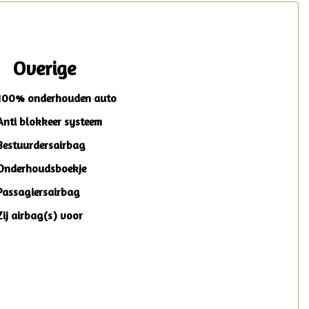
Overige
100% onderhouden auto
Anti blokkeer systeem
Bestuurdersairbag
Onderhoudsboekje
Passagiersairbag
Zij airbag(s) voor