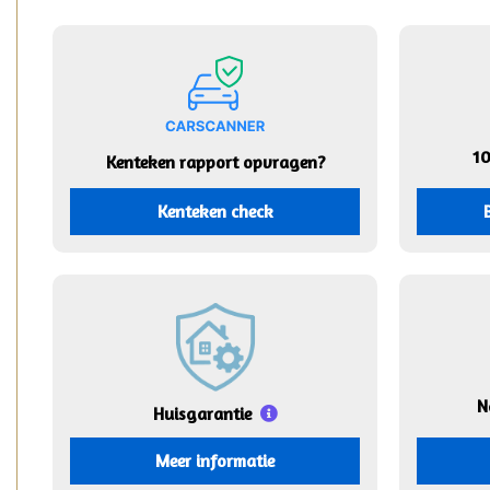
1
Kenteken rapport opvragen?
Kenteken check
N
Huisgarantie
Meer informatie