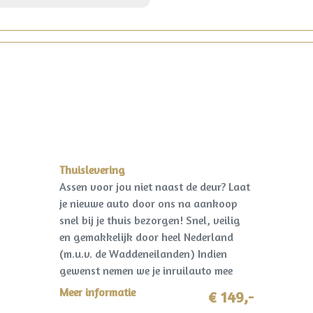
Thuislevering
Assen voor jou niet naast de deur? Laat
je nieuwe auto door ons na aankoop
snel bij je thuis bezorgen! Snel, veilig
en gemakkelijk door heel Nederland
(m.u.v. de Waddeneilanden) Indien
gewenst nemen we je inruilauto mee
terug! I.c.m. pakket Premium slechts
Meer informatie
€ 149,-
€149,-!