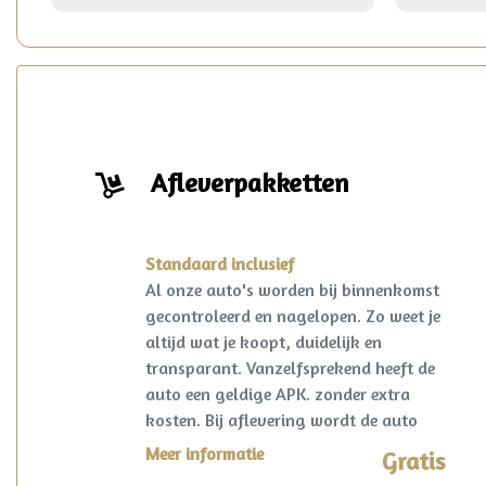
Afleverpakketten
Standaard inclusief
Al onze auto's worden bij binnenkomst
gecontroleerd en nagelopen. Zo weet je
altijd wat je koopt, duidelijk en
transparant. Vanzelfsprekend heeft de
auto een geldige APK. zonder extra
kosten. Bij aflevering wordt de auto
kosteloos op naam gezet en een
Meer informatie
Gratis
vrijwaring van de eventuele inruilauto