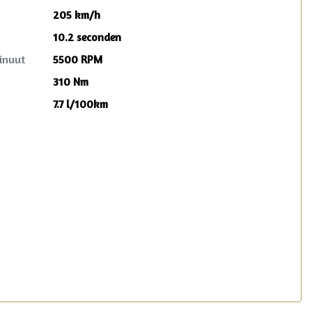
205 km/h
10.2 seconden
inuut
5500 RPM
310 Nm
7.7 l/100km