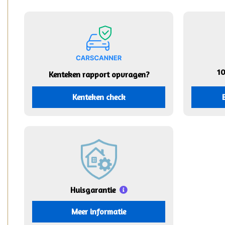
1
Kenteken rapport opvragen?
Kenteken check
Huisgarantie
Meer informatie