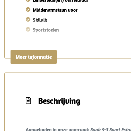
Lendesteun(en) verstelbaar
Middenarmsteun voor
Skiluik
Sportstoelen
Stuur leder
Voorstoelen in hoogte verstelbaar
Meer informatie
Beschrijving
Aangeboden in onze voorraad:
Saab 9-3 Sport Estat