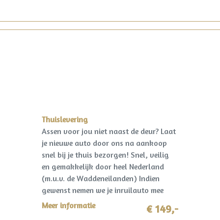
Thuislevering
Assen voor jou niet naast de deur? Laat
je nieuwe auto door ons na aankoop
snel bij je thuis bezorgen! Snel, veilig
en gemakkelijk door heel Nederland
(m.u.v. de Waddeneilanden) Indien
gewenst nemen we je inruilauto mee
terug! I.c.m. pakket Premium slechts
Meer informatie
€ 149,-
€149,-!