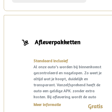
Afleverpakketten
Standaard inclusief
Al onze auto's worden bij binnenkomst
gecontroleerd en nagelopen. Zo weet je
altijd wat je koopt, duidelijk en
transparant. Vanzelfsprekend heeft de
auto een geldige APK. zonder extra
kosten. Bij aflevering wordt de auto
kosteloos op naam gezet en een
Meer informatie
Gratis
vrijwaring van de eventuele inruilauto