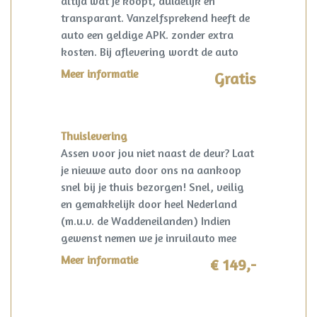
altijd wat je koopt, duidelijk en
transparant. Vanzelfsprekend heeft de
auto een geldige APK. zonder extra
kosten. Bij aflevering wordt de auto
kosteloos op naam gezet en een
Meer informatie
Gratis
vrijwaring van de eventuele inruilauto
verzorgd.
Thuislevering
Assen voor jou niet naast de deur? Laat
je nieuwe auto door ons na aankoop
snel bij je thuis bezorgen! Snel, veilig
en gemakkelijk door heel Nederland
(m.u.v. de Waddeneilanden) Indien
gewenst nemen we je inruilauto mee
terug! I.c.m. pakket Premium slechts
Meer informatie
€ 149,-
€149,-!