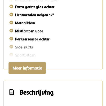
Extra getint glas achter
Lichtmetalen velgen 17"
Metaalkleur
Mistlampen voor
Parkeersensor achter
Side-skirts
Sportvelgen
Overige
Meer informatie
Anti blokkeer systeem
Anti doorslip regeling
Bestuurdersairbag
Beschrijving
Bluetooth
Brake assist system