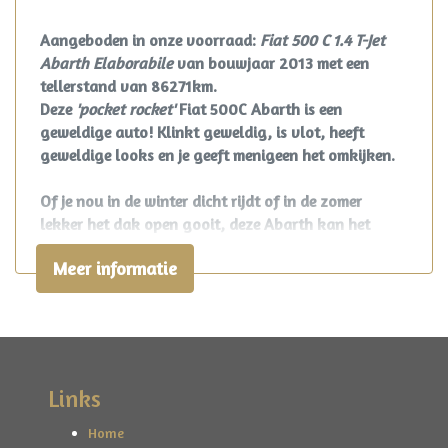
Elektronisch stabiliteits programma
Aangeboden in onze voorraad:
Fiat 500 C 1.4 T-Jet
Elektronische remkrachtverdeling
Abarth Elaborabile
van bouwjaar 2013 met een
tellerstand van 86271km.
Hoofd airbag(s) achter
Deze
'pocket rocket'
Fiat 500C Abarth is een
Hoofd airbag(s) voor
geweldige auto! Klinkt geweldig, is vlot, heeft
Knie airbag(s)
geweldige looks en je geeft menigeen het omkijken.
Passagiersairbag
Of je nou in de winter dicht rijdt of in de zomer
Zij airbag(s) voor
lekker het dak open gooit, deze Abarth kan het
allebei. Nieuw geleverd in 2013 in Duitsland. Er werd
Interieur
Meer informatie
gekozen voor de kleur Bianco Caldo met een zwarte
cabrioletkap. Van binnen een mooie zwart interieur
Achterbank in delen neerklapbaar
met uiteraard mooie sportstoelen. Als extra kreeg de
Abarth climate control Blue&Me connected met
Airco automatisch
bluetooth, originele tomtom/telefoonhouder en PDC.
Bestuurdersstoel in hoogte verstelbaar
Van buiten kreeg hij een prachtige set 17"
Links
lichtmetalen velgen mee.
Binnenspiegel automatisch dimmend
Home
Elektrische ramen voor