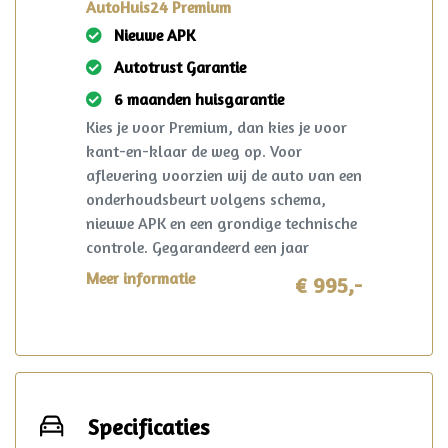
AutoHuis24 Premium
Nieuwe APK
Autotrust Garantie
6 maanden huisgarantie
Kies je voor Premium, dan kies je voor
kant-en-klaar de weg op. Voor
aflevering voorzien wij de auto van een
onderhoudsbeurt volgens schema,
nieuwe APK en een grondige technische
controle. Gegarandeerd een jaar
onderhoudsvrij rijden. Ook krijg je 6
Meer informatie
€ 995,-
maanden AutoHuis24 garantie op deze
auto. Mocht er zich in deze periode toch
iets voorzien? Dan wordt dit opgelost
volgens de heldere voorwaarden, waar
ook in Nederland. Reparatie mag in
overleg zelfs plaatsvinden bij de lokale
Specificaties
garage!