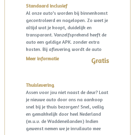
Standaard inclusief
Al onze auto's worden bij binnenkomst
gecontroleerd en nagelopen. Zo weet je
altijd wat je koopt, duidelijk en
transparant. Vanzelfsprekend heeft de
auto een geldige APK. zonder extra
kosten. Bij aflevering wordt de auto
kosteloos op naam gezet en een
Meer informatie
Gratis
vrijwaring van de eventuele inruilauto
verzorgd.
Thuislevering
Assen voor jou niet naast de deur? Laat
je nieuwe auto door ons na aankoop
snel bij je thuis bezorgen! Snel, veilig
en gemakkelijk door heel Nederland
(m.u.v. de Waddeneilanden) Indien
gewenst nemen we je inruilauto mee