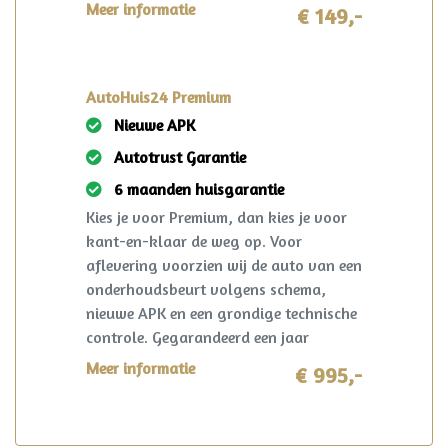
terug! I.c.m. pakket Premium slechts
Meer informatie
€ 149,-
€149,-!
AutoHuis24 Premium
Nieuwe APK
Autotrust Garantie
6 maanden huisgarantie
Kies je voor Premium, dan kies je voor
kant-en-klaar de weg op. Voor
aflevering voorzien wij de auto van een
onderhoudsbeurt volgens schema,
nieuwe APK en een grondige technische
controle. Gegarandeerd een jaar
onderhoudsvrij rijden. Ook krijg je 6
Meer informatie
€ 995,-
maanden AutoHuis24 garantie op deze
auto. Mocht er zich in deze periode toch
iets voorzien? Dan wordt dit opgelost