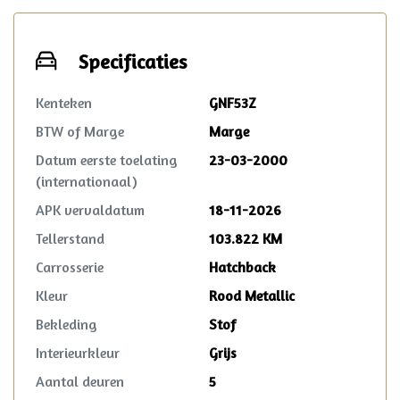
volgens de heldere voorwaarden, waar
ook in Nederland. Reparatie mag in
overleg zelfs plaatsvinden bij de lokale
Specificaties
garage!
Kenteken
GNF53Z
BTW of Marge
Marge
Datum eerste toelating
23-03-2000
(internationaal)
APK vervaldatum
18-11-2026
Tellerstand
103.822 KM
Carrosserie
Hatchback
Kleur
Rood Metallic
Bekleding
Stof
Interieurkleur
Grijs
Aantal deuren
5