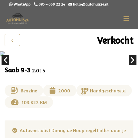
WhatsApp
085 – 060 22 24
hallo@autohuis24.nl
Verkocht
Saab 9-3
2.0t S
Benzine
2000
Handgeschakeld
103.822 KM
uw
Autospecialist Danny de Hoop regelt alles voor je