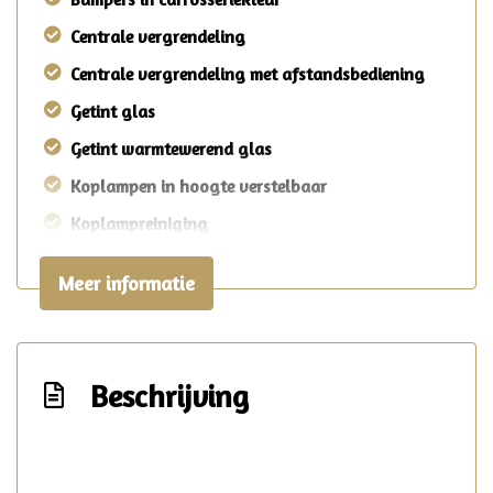
Centrale vergrendeling
Centrale vergrendeling met afstandsbediening
Getint glas
Getint warmtewerend glas
Koplampen in hoogte verstelbaar
Koplampreiniging
Metaalkleur
Interieur
Meer informatie
Achterbank in delen neerklapbaar
Airco
Beschrijving
Bestuurdersstoel in hoogte verstelbaar
Buitentemperatuurmeter
Elektrische ramen voor