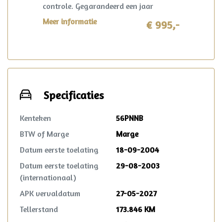
controle. Gegarandeerd een jaar
onderhoudsvrij rijden. Ook krijg je 6
Meer informatie
€ 995,-
maanden AutoHuis24 garantie op deze
auto. Mocht er zich in deze periode toch
iets voorzien? Dan wordt dit opgelost
volgens de heldere voorwaarden, waar
ook in Nederland. Reparatie mag in
overleg zelfs plaatsvinden bij de lokale
Specificaties
garage!
Kenteken
56PNNB
BTW of Marge
Marge
Datum eerste toelating
18-09-2004
Datum eerste toelating
29-08-2003
(internationaal)
APK vervaldatum
27-05-2027
Tellerstand
173.846 KM