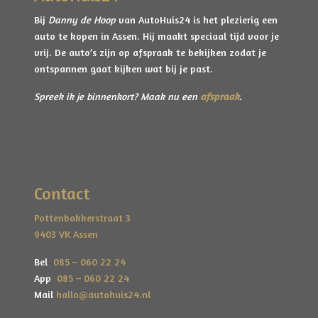
kilometerstand (NAP-Oké). Je gaat met een
Bij
Danny de Hoop
van AutoHuis24 is het plezierig een
vertrouwd gevoel genieten van deze auto. Ook ben
auto te kopen in Assen. Hij maakt speciaal tijd voor je
je bij Danny de Hoop aan het juiste adres voor een
vrij. De auto’s zijn op afspraak te bekijken zodat je
goed lease of financieringsvoorstel.
Deze auto rijdt
ontspannen gaat kijken wat bij je past.
je al vanaf slechts €139,- per maand.
Spreek ik je binnenkort? Maak nu een
afspraak
.
Wil je liever een pakket met meer zekerheid?
Dat
kan! Voor
€595,-
extra ontvang je 6 maanden GGG-
garantie, een technishe controle en onderhoudsbeurt
voor maximaal vertrouwd rijplezier. Je rijdt dan in
deze auto voor
€7.520,-
Contact
Een auto kopen bij Danny van
AutoHuis24
is een
Pottenbakkerstraat 3
belevenis. Hij maakt speciaal tijd voor je vrij. De
9403 VK Assen
auto’s zijn
op afspraak te bekijken
zodat je
ontspannen ontdekt of deze auto of een andere bij je
Bel
085 – 060 22 24
past.
App
085 – 060 22 24
Mail
hallo@autohuis24.nl
Maak nu een afspraak