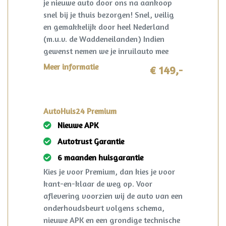
je nieuwe auto door ons na aankoop
snel bij je thuis bezorgen! Snel, veilig
en gemakkelijk door heel Nederland
(m.u.v. de Waddeneilanden) Indien
gewenst nemen we je inruilauto mee
terug! I.c.m. pakket Premium slechts
Meer informatie
€ 149,-
€149,-!
AutoHuis24 Premium
Nieuwe APK
Autotrust Garantie
6 maanden huisgarantie
Kies je voor Premium, dan kies je voor
kant-en-klaar de weg op. Voor
aflevering voorzien wij de auto van een
onderhoudsbeurt volgens schema,
nieuwe APK en een grondige technische