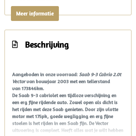
Stoelverwarming
Stuur leder
Meer informatie
Voorstoelen in hoogte verstelbaar
Voorstoelen verwarmd
Overige
Beschrijving
Anti blokkeer systeem
Anti doorslip regeling
Aangeboden in onze voorraad:
Saab 9-3 Cabrio 2.0t
Asr
Vector
van bouwjaar 2003 met een tellerstand
van 173846km.
Bestuurdersairbag
De Saab 9-3 cabriolet een tijdloze verschijning en
Dubbele airbag
een erg fijne rijdende auto. Zowel open als dicht is
Elektronisch stabiliteits programma
het rijden met deze Saab genieten. Door zijn vlotte
motor met 175pk, goede wegligging en erg fijne
Elektronische remkrachtverdeling
stoelen is het rijden in een Saab fijn. De Vector
Passagiersairbag
uitvoering is compleet. Heeft alles wat je wilt hebben