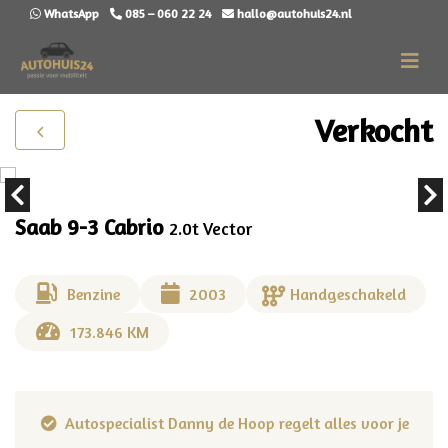
WhatsApp
085 – 060 22 24
hallo@autohuis24.nl
Verkocht
Saab 9-3 Cabrio
2.0t Vector
Benzine
2003
Handgeschakeld
173.846 KM
uw
Autospecialist Danny de Hoop regelt alles voor je