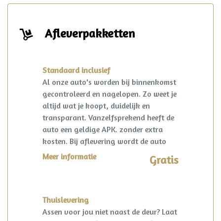
Afleverpakketten
Standaard inclusief
Al onze auto's worden bij binnenkomst
gecontroleerd en nagelopen. Zo weet je
altijd wat je koopt, duidelijk en
transparant. Vanzelfsprekend heeft de
auto een geldige APK. zonder extra
kosten. Bij aflevering wordt de auto
kosteloos op naam gezet en een
Meer informatie
Gratis
vrijwaring van de eventuele inruilauto
verzorgd.
Thuislevering
Assen voor jou niet naast de deur? Laat