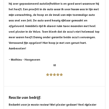
hij zeer gepassioneerd autoliefhebber is en goed weet waarover hij
het heeft. Een proefrit in de auto waar ik voor kwam was in lijn met
mijn verwachting, de koop en de inruil van mijn toenmalige auto
was snel een feit. De auto werd keurig rijklaar gemaakt en
afgeleverd. Inmiddels rijd ik alweer ruim twee maanden met heel
veel plezier in de Volvo. Toen bleek dat de accu's niet helemaal top
meer waren heeft Danny onder garantie beide accu's vervangen.
Verrassend fijn opgelost! Hier koop je met een gerust hart.
Aanbevolen!
~ Mathieu - Hoogeveen
10
Reactie van bedrijf:
Bedankt voor je mooie review! Met plezier gedaan! Veel rijplezier