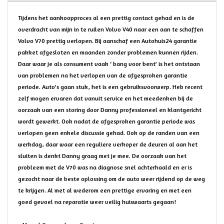
Tijdens het aankoopproces al een prettig contact gehad en is de
overdracht van mijn in te ruilen Volvo V40 naar een aan te schaffen
Volvo V70 prettig verlopen. Bij aanschaf een Autohuis24 garantie
pakket afgesloten en maanden zonder problemen kunnen rijden.
Daar waar je als consument vaak ‘ bang voor bent’ is het ontstaan
van problemen na het verlopen van de afgesproken garantie
periode. Auto’s gaan stuk, het is een gebruiksvoorwerp. Heb recent
zelf mogen ervaren dat vanuit service en het meedenken bij de
oorzaak van een storing door Danny professioneel en klantgericht
wordt gewerkt. Ook nadat de afgesproken garantie periode was
verlopen geen enkele discussie gehad. Ook op de randen van een
werkdag, daar waar een reguliere verkoper de deuren al aan het
sluiten is denkt Danny graag met je mee. De oorzaak van het
probleem met de V70 was na diagnose snel achterhaald en er is
gezocht naar de beste oplossing om de auto weer rijdend op de weg
te krijgen. Al met al wederom een prettige ervaring en met een
goed gevoel na reparatie weer veilig huiswaarts gegaan!