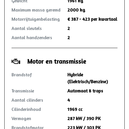
Gewicht
1961 kg
Maximum massa geremd
2000 kg
Motorrijtuigenbelasting
€ 387 - 423 per kwartaal
Aantal sleutels
2
Aantal handzenders
2
Motor en transmissie
Brandstof
Hybride
(Elektrisch/Benzine)
Transmissie
Automaat 8 traps
Aantal cilinders
4
Cilinderinhoud
1969 cc
Vermogen
287 kW / 390 PK
Brandstofmotor
223 kW / 303 PK