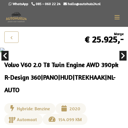
WhatsApp
085 – 060 22 24
hallo@autohuis24.nl
Marge
€ 25.925,-
Volvo V60 2.0 T8 Twin Engine AWD 390pk
R-Design 360|PANO|HUD|TREKHAAK|NL-
AUTO
Hybride: Benzine
2020
Automaat
154.099 KM