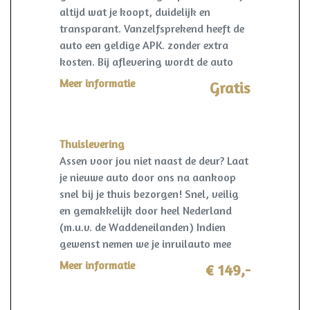
altijd wat je koopt, duidelijk en
transparant. Vanzelfsprekend heeft de
auto een geldige APK. zonder extra
kosten. Bij aflevering wordt de auto
kosteloos op naam gezet en een
Meer informatie
Gratis
vrijwaring van de eventuele inruilauto
verzorgd.
Thuislevering
Assen voor jou niet naast de deur? Laat
je nieuwe auto door ons na aankoop
snel bij je thuis bezorgen! Snel, veilig
en gemakkelijk door heel Nederland
(m.u.v. de Waddeneilanden) Indien
gewenst nemen we je inruilauto mee
terug! I.c.m. pakket Premium slechts
Meer informatie
€ 149,-
€149,-!