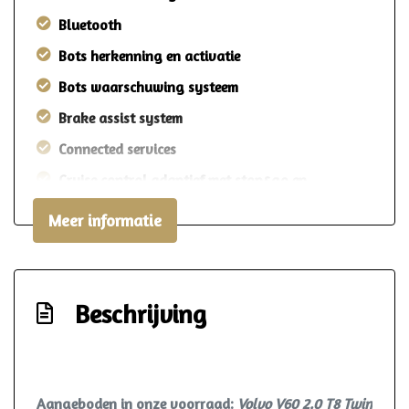
Bluetooth
Bots herkenning en activatie
Bots waarschuwing systeem
Brake assist system
Connected services
Cruise control adaptief met stop&go en
stuurhulp
Meer informatie
Dodehoekdetectie met correctie
Elektronisch stabiliteits programma
Elektronische remkrachtverdeling
Beschrijving
Hoofd airbag(s) achter
Hoofd airbag(s) voor
Keyless start
Aangeboden in onze voorraad:
Volvo V60 2.0 T8 Twin