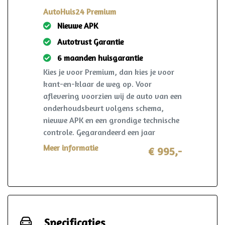
AutoHuis24 Premium
Nieuwe APK
Autotrust Garantie
6 maanden huisgarantie
Kies je voor Premium, dan kies je voor
kant-en-klaar de weg op. Voor
aflevering voorzien wij de auto van een
onderhoudsbeurt volgens schema,
nieuwe APK en een grondige technische
controle. Gegarandeerd een jaar
onderhoudsvrij rijden. Ook krijg je 6
Meer informatie
€ 995,-
maanden AutoHuis24 garantie op deze
auto. Mocht er zich in deze periode toch
iets voorzien? Dan wordt dit opgelost
volgens de heldere voorwaarden, waar
ook in Nederland. Reparatie mag in
overleg zelfs plaatsvinden bij de lokale
Specificaties