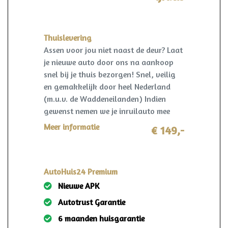
vrijwaring van de eventuele inruilauto
verzorgd.
Thuislevering
Assen voor jou niet naast de deur? Laat
je nieuwe auto door ons na aankoop
snel bij je thuis bezorgen! Snel, veilig
en gemakkelijk door heel Nederland
(m.u.v. de Waddeneilanden) Indien
gewenst nemen we je inruilauto mee
terug! I.c.m. pakket Premium slechts
Meer informatie
€ 149,-
€149,-!
AutoHuis24 Premium
Nieuwe APK
Autotrust Garantie
6 maanden huisgarantie