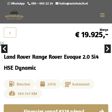
WhatsApp
085 – 060 22 24
hallo@autohuis24.nl
Marge
€ 19.925,-
Land Rover Range Rover Evoque 2.0 Si4
HSE Dynamic
Benzine
2016
Automaat
189.147 KM
Financier vanaf €328 p/mnd