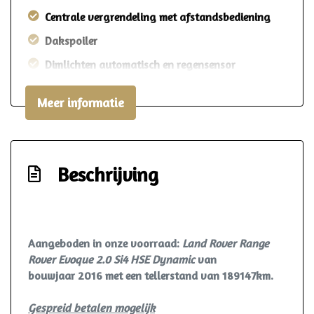
Centrale vergrendeling met afstandsbediening
Dakspoiler
Dimlichten automatisch en regensensor
Elektrisch bedienbare achterklep
Meer informatie
Extra getint glas achter
Keyless entry
Koplampen adaptief
Beschrijving
Koplampreiniging
Led achterlichten
Led dagrijverlichting
Aangeboden in onze voorraad:
Land Rover Range
Led koplampen
Rover Evoque 2.0 Si4 HSE Dynamic
van
bouwjaar 2016 met een tellerstand van 189147km.
Led koplampen adaptief
Lichtmetalen velgen 20"
Gespreid betalen mogelijk