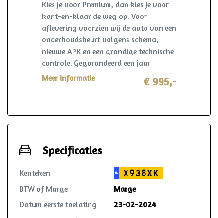
Kies je voor Premium, dan kies je voor
kant-en-klaar de weg op. Voor
aflevering voorzien wij de auto van een
onderhoudsbeurt volgens schema,
nieuwe APK en een grondige technische
controle. Gegarandeerd een jaar
onderhoudsvrij rijden. Ook krijg je 6
Meer informatie
€ 995,-
maanden AutoHuis24 garantie op deze
auto. Mocht er zich in deze periode toch
iets voorzien? Dan wordt dit opgelost
volgens de heldere voorwaarden, waar
ook in Nederland. Reparatie mag in
overleg zelfs plaatsvinden bij de lokale
Specificaties
garage!
Kenteken
X938XK
NL
BTW of Marge
Marge
Datum eerste toelating
23-02-2024