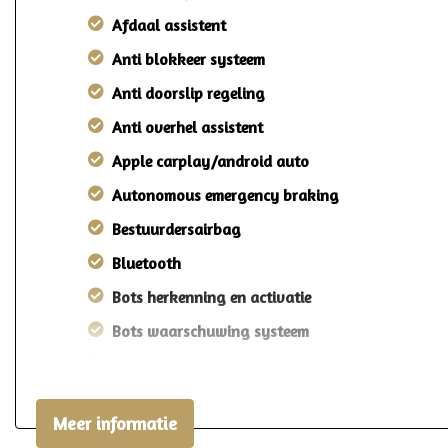
Afdaal assistent
Anti blokkeer systeem
Anti doorslip regeling
Anti overhel assistent
Apple carplay/android auto
Autonomous emergency braking
Bestuurdersairbag
Bluetooth
Bots herkenning en activatie
Bots waarschuwing systeem
Brake assist system
Connected services
Meer informatie
Dodehoek detectie