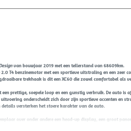
Metaalkleur
Panoramadak
Park distance control
Parkeersensor achter
Parkeersensor voor en achter
Sportonderstel
Trekhaak
Design
van bouwjaar 2019 met een tellerstand van 68609km.
2.0 T4 benzinemotor met een sportieve uitstraling en een zeer c
Trekhaak met afneembare kogel
raaibare trekhaak is dit een XC60 die zowel comfortabel als vee
Trekhaak uitklapbaar
 een prettige, soepele loop en een gunstig verbruik. De auto is
itvoering onderscheidt zich door zijn sportieve accenten en str
 details versterken het stoere karakter van de auto.
exemplaar over onder andere een head-up display, een groot pan
aibare trekhaak met een trekgewicht van 2.300 kg. Daarmee is d