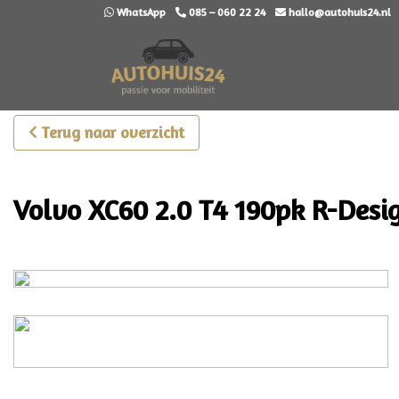
WhatsApp
085 – 060 22 24
hallo@autohuis24.nl
Terug naar overzicht
Volvo XC60 2.0 T4 190pk R-De