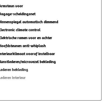
Armsteun voor
Bagage-scheidingsnet
Binnenspiegel automatisch dimmend
Electronic climate control
Elektrische ramen voor en achter
Hoofdsteunen anti-whiplash
Interieurklimaat vooraf instelbaar
Kunstlederen/microvezel bekleding
Lederen bekleding
Lederen interieur
Lendesteun(en) verstelbaar
Middenarmsteun voor
Sportstuur