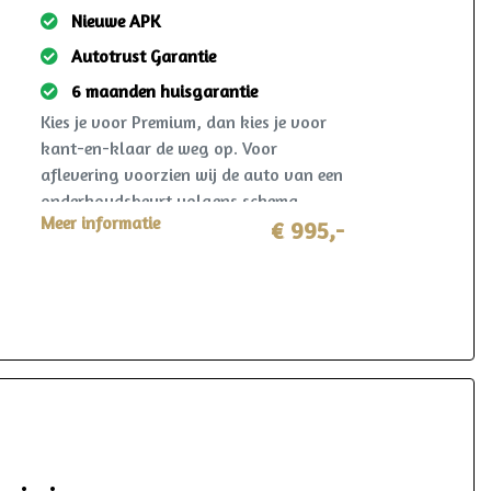
Nieuwe APK
Autotrust Garantie
6 maanden huisgarantie
Kies je voor Premium, dan kies je voor
kant-en-klaar de weg op. Voor
aflevering voorzien wij de auto van een
onderhoudsbeurt volgens schema,
Meer informatie
nieuwe APK en een grondige technische
€ 995,-
controle. Gegarandeerd een jaar
onderhoudsvrij rijden. Ook krijg je 6
maanden AutoHuis24 garantie op deze
auto. Mocht er zich in deze periode toch
iets voorzien? Dan wordt dit opgelost
volgens de heldere voorwaarden, waar
ook in Nederland. Reparatie mag in
overleg zelfs plaatsvinden bij de lokale
garage!