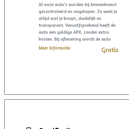
Al onze auto's worden bij binnenkomst
gecontroleerd en nagelopen. Zo weet je
altijd wat je koopt, duidelijk en
transparant. Vanzelfsprekend heeft de
auto een geldige APK. zonder extra
kosten. Bij aflevering wordt de auto
kosteloos op naam gezet en een
Meer informatie
Gratis
vrijwaring van de eventuele inruilauto
verzorgd.