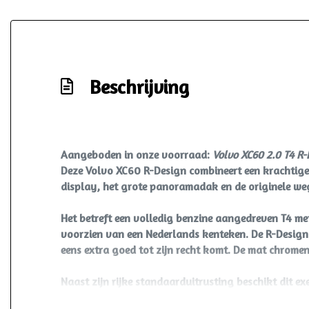
Elektronisch stabiliteits programma
Elektronische remkrachtverdeling
Hoofd airbag(s) achter
Beschrijving
Hoofd airbag(s) voor
Knie airbag(s)
Kruisend verkeer detectie
Onderhoudsboekje
Aangeboden in onze voorraad:
Volvo XC60 2.0 T4 R-
Deze Volvo XC60 R-Design combineert een krachtige 
Passagiersairbag
display, het grote panoramadak en de originele wegd
R-design exterieur
Het betreft een volledig benzine aangedreven T4 met
Rijstrooksensor met correctie
voorzien van een Nederlands kenteken. De R-Design u
Schakelpaddles
eens extra goed tot zijn recht komt. De mat chromen
Uitwijk assistent
Naast zijn rijke standaarduitrusting beschikt dit 
Volledig digitaal instrumentenpaneel
verlichting, Apple CarPlay en een originele wegdra