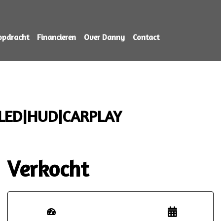
opdracht
Financieren
Over Danny
Contact
K|LED|HUD|CARPLAY
Verkocht