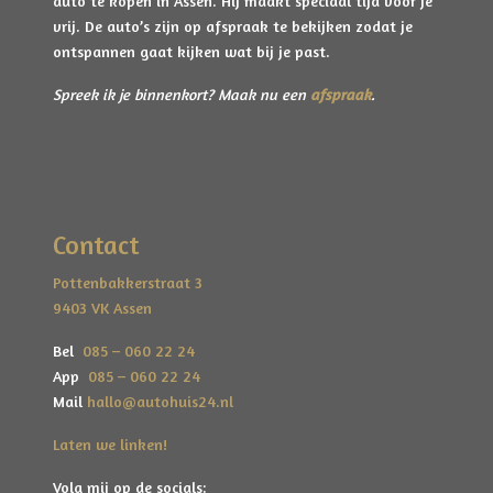
auto te kopen in Assen. Hij maakt speciaal tijd voor je
niet vaak meer ziet bij deze bouwjaren.
vrij. De auto’s zijn op afspraak te bekijken zodat je
ontspannen gaat kijken wat bij je past.
Het betreft een mooie, originele Saab 900 Classic
met aantoonbare kilometerhistorie en een APK
Spreek ik je binnenkort? Maak nu een
afspraak
.
geldig tot en met augustus 2027. Een eerlijke, goed
onderhouden klassieker waar je zo mee weg rijdt en
geniet van elke karaktervolle kilometer!
Contact
Enthousiast en
deze auto van dichtbij ervaren? Van
harte welkom, gelieve enkel op afspraak!
Pottenbakkerstraat 3
# Bel 085 - 060 22 24
9403 VK Assen
# App 085 - 060 22 24
# Mail hallo@autohuis24.nl
Bel
085 – 060 22 24
App
085 – 060 22 24
Wij zijn dagelijks bereikbaar van 09.00uur tot
Mail
hallo@autohuis24.nl
20.00uur.
Gesloten op dinsdag en zondag.
Laten we linken!
We spreken Nederlands.
Volg mij op de socials: