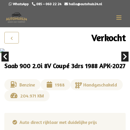
WhatsApp
085 – 060 22 24
hallo@autohuis24.nl
Verkocht
Saab 900 2.0i 8V Coupé 3drs 1988 APK-2027
Benzine
1988
Handgeschakeld
204.971 KM
De nieuwe auto voor de deur afgeleverd