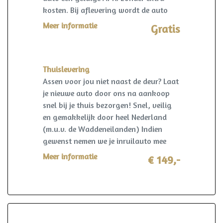
kosten. Bij aflevering wordt de auto
kosteloos op naam gezet en een
Meer informatie
Gratis
vrijwaring van de eventuele inruilauto
verzorgd.
Thuislevering
Assen voor jou niet naast de deur? Laat
je nieuwe auto door ons na aankoop
snel bij je thuis bezorgen! Snel, veilig
en gemakkelijk door heel Nederland
(m.u.v. de Waddeneilanden) Indien
gewenst nemen we je inruilauto mee
terug! I.c.m. pakket Premium slechts
Meer informatie
€ 149,-
€149,-!