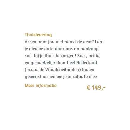
Thuislevering
Assen voor jou niet naast de deur? Laat
je nieuwe auto door ons na aankoop
snel bij je thuis bezorgen! Snel, veilig
en gemakkelijk door heel Nederland
(m.u.v. de Waddeneilanden) Indien
gewenst nemen we je inruilauto mee
terug! I.c.m. pakket Premium slechts
Meer informatie
€ 149,-
€149,-!