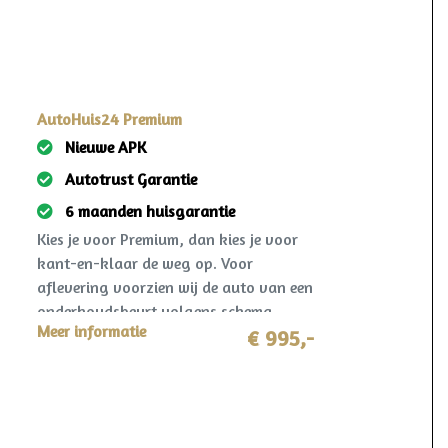
AutoHuis24 Premium
Nieuwe APK
Autotrust Garantie
6 maanden huisgarantie
Kies je voor Premium, dan kies je voor
kant-en-klaar de weg op. Voor
aflevering voorzien wij de auto van een
onderhoudsbeurt volgens schema,
Meer informatie
nieuwe APK en een grondige technische
€ 995,-
controle. Gegarandeerd een jaar
onderhoudsvrij rijden. Ook krijg je 6
maanden AutoHuis24 garantie op deze
auto. Mocht er zich in deze periode toch