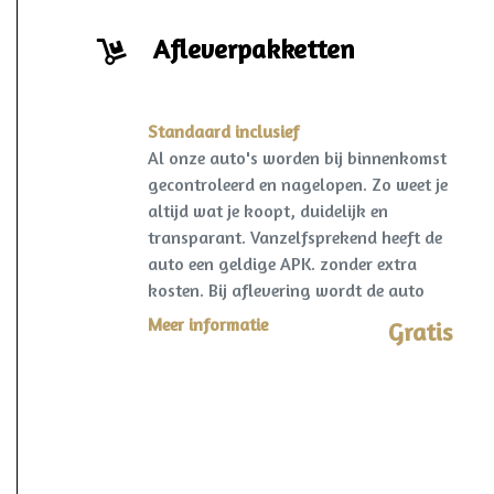
Afleverpakketten
Standaard inclusief
Al onze auto's worden bij binnenkomst
gecontroleerd en nagelopen. Zo weet je
altijd wat je koopt, duidelijk en
transparant. Vanzelfsprekend heeft de
auto een geldige APK. zonder extra
kosten. Bij aflevering wordt de auto
kosteloos op naam gezet en een
Meer informatie
Gratis
vrijwaring van de eventuele inruilauto
verzorgd.