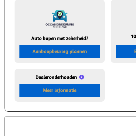
1
Auto kopen met zekerheid?
Aankoopkeuring plannen
Dealeronderhouden
Meer informatie