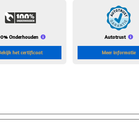
00% Onderhouden
Autotrust
Bekijk het certificaat
Meer informatie