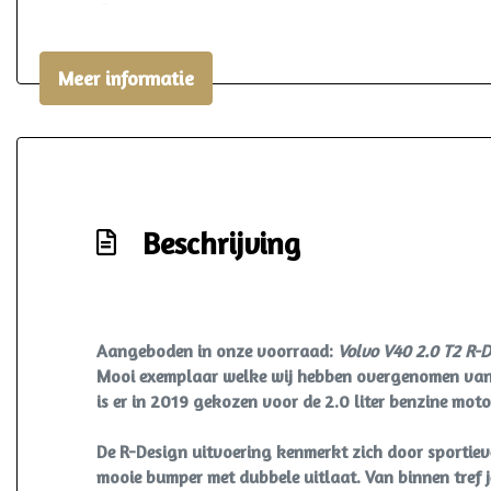
Lederen interieur
Lendesteun(en) verstelbaar
Meer informatie
Middenarmsteun voor
Passagiersstoel in hoogte verstelbaar
Sportstoelen
Sportstuur
Beschrijving
Stuur en versnellingspook (kunst)leder
Stuur verstelbaar
Stuurbekrachtiging snelheidsafhankelijk
Voorstoelen verwarmd
Aangeboden in onze voorraad:
Volvo V40 2.0 T2 R-
Mooi exemplaar welke wij hebben overgenomen van de
is er in 2019 gekozen voor de 2.0 liter benzine mot
De R-Design uitvoering kenmerkt zich door sportieve 
mooie bumper met dubbele uitlaat. Van binnen tref j