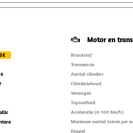
Motor en trans
Brandstof
3K
Transmissie
Aantal cilinders
19
Cilinderinhoud
7
Vermogen
Topsnelheid
Acceleratie (0-100 km/h)
llic
Maximum aantal toeren per m
ntara
Koppel