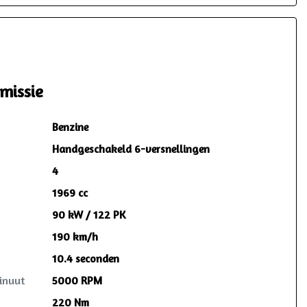
iets voorzien? Dan wordt dit opgelost
volgens de heldere voorwaarden, waar
ook in Nederland. Reparatie mag in
overleg zelfs plaatsvinden bij de lokale
garage!
missie
Benzine
Handgeschakeld 6-versnellingen
4
1969 cc
90 kW / 122 PK
190 km/h
10.4 seconden
inuut
5000 RPM
220 Nm