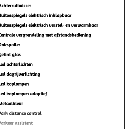
Achterruitwisser
Buitenspiegels elektrisch inklapbaar
Buitenspiegels elektrisch verstel- en verwarmbaar
Centrale vergrendeling met afstandsbediening
Dakspoiler
Getint glas
Led achterlichten
Led dagrijverlichting
Led koplampen
Led koplampen adaptief
Metaalkleur
Park distance control
Parkeer assistent