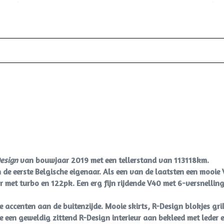
Hoofd airbag(s) voor
Knie airbag(s)
Onderhoudsboekje
Passagiersairbag
R-design exterieur
Zij airbag(s) voor
Design
van bouwjaar 2019 met een tellerstand van 113118km.
 eerste Belgische eigenaar. Als een van de laatsten een mooie V
or met turbo en 122pk. Een erg fijn rijdende V40 met 6-versnellin
accenten aan de buitenzijde. Mooie skirts, R-Design blokjes gril
e een geweldig zittend R-Design interieur aan bekleed met leder 