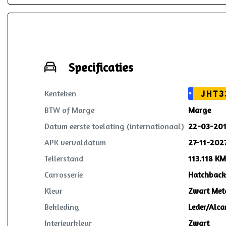
Specificaties
Kenteken
JHT3
NL
BTW of Marge
Marge
Datum eerste toelating (internationaal)
22-03-20
APK vervaldatum
27-11-202
Tellerstand
113.118 KM
Carrosserie
Hatchback
Kleur
Zwart Meta
Bekleding
Leder/Alca
Interieurkleur
Zwart