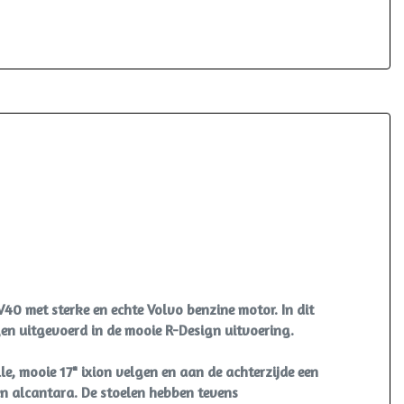
Parkeersensor achter
Parkeersensor voor en achter
Trekhaak met afneembare kogel
Verwarmde voorruit
40 met sterke en echte Volvo benzine motor. In dit
gen uitgevoerd in de mooie R-Design uitvoering.
le, mooie 17" ixion velgen en aan de achterzijde een
en alcantara. De stoelen hebben tevens