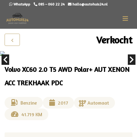
WhatsApp
085 – 060 22 24
hallo@autohuis24.nl
Verkocht
Volvo XC60 2.0 T5 AWD Polar+ AUT XENON
ACC TREKHAAK PDC
Benzine
2017
Automaat
41.719 KM