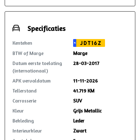
iets voorzien? Dan wordt dit opgelost
volgens de heldere voorwaarden, waar
ook in Nederland. Reparatie mag in
overleg zelfs plaatsvinden bij de lokale
Specificaties
garage!
Kenteken
JDT16Z
NL
BTW of Marge
Marge
Datum eerste toelating
28-03-2017
(internationaal)
APK vervaldatum
11-11-2026
Tellerstand
41.719 KM
Carrosserie
SUV
Kleur
Grijs Metallic
Bekleding
Leder
Interieurkleur
Zwart