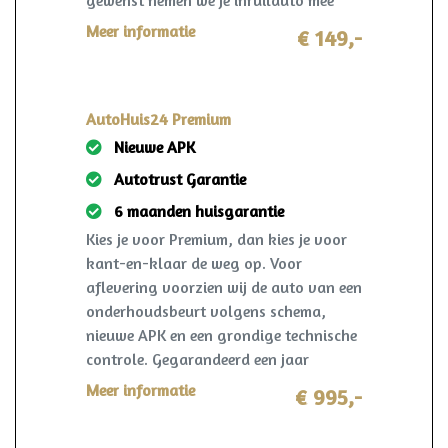
gewenst nemen we je inruilauto mee
terug! I.c.m. pakket Premium slechts
Meer informatie
€ 149,-
€149,-!
AutoHuis24 Premium
Nieuwe APK
Autotrust Garantie
6 maanden huisgarantie
Kies je voor Premium, dan kies je voor
kant-en-klaar de weg op. Voor
aflevering voorzien wij de auto van een
onderhoudsbeurt volgens schema,
nieuwe APK en een grondige technische
controle. Gegarandeerd een jaar
onderhoudsvrij rijden. Ook krijg je 6
Meer informatie
€ 995,-
maanden AutoHuis24 garantie op deze
auto. Mocht er zich in deze periode toch