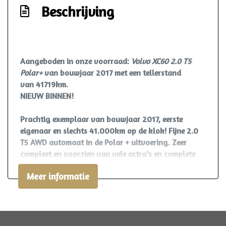
Metaalkleur
Beschrijving
Park distance control
Parkeersensor achter
Parkeersensor voor
Aangeboden in onze voorraad:
Volvo XC60 2.0 T5
Ruitensproeiers/wisserbladen verwarmbaar
Polar+
van bouwjaar 2017 met een tellerstand
van 41719km.
Trekhaak met afneembare kogel
NIEUW BINNEN!
Verwarmde voorruit
Overige
Prachtig exemplaar van bouwjaar 2017, eerste
eigenaar en slechts 41.000km op de klok! Fijne 2.0
100% onderhouden auto
T5 AWD automaat in de Polar + uitvoering. Zeer
Achteropkomend verkeer waarschuwing
compleet en voorzien van vele extra's en complete
onderhoudshistorie!
Achteruitrij assistent
Meer informatie
Afdaal assistent
Volledige beschrijving volgt.
Anti blokkeer systeem
Anti doorslip regeling
Gespreid betalen mogelijk