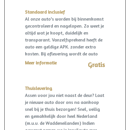
Standaard inclusief
Al onze auto's worden bij binnenkomst
gecontroleerd en nagelopen. Zo weet je
altijd wat je koopt, duidelijk en
transparant. Vanzelfsprekend heeft de
auto een geldige APK. zonder extra
kosten. Bij aflevering wordt de auto
kosteloos op naam gezet en een
Meer informatie
Gratis
vrijwaring van de eventuele inruilauto
verzorgd.
Thuislevering
Assen voor jou niet naast de deur? Laat
je nieuwe auto door ons na aankoop
snel bij je thuis bezorgen! Snel, veilig
en gemakkelijk door heel Nederland
(m.u.v. de Waddeneilanden) Indien