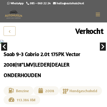
WhatsApp
085 – 060 22 24
hallo@autohuis24.nl
Verkocht
Saab 9-3 Cabrio 2.0t 175PK Vector
2008|18"LMV|LEDER|DEALER
ONDERHOUDEN
Benzine
2008
Handgeschakeld
113.386 KM