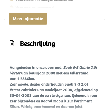
Voorstoelen verwarmd
Exterieur
Meer informatie
Buitenspiegels elektrisch verstel- en
verwarmbaar
Beschrijving
Buitenspiegels in carrosseriekleur
Bumpers in carrosseriekleur
Centrale vergrendeling met afstandsbediening
Aangeboden in onze voorraad:
Saab 9-3 Cabrio 2.0t
Getint warmtewerend glas
Vector
van bouwjaar 2008 met een tellerstand
Koplampreiniging
van 113386km.
Zeer mooie, dealer onderhouden Saab 9-3 2.0t
Lichtmetalen velgen 18"
Vector cabriolet van modeljaar 2008, afgeleverd op
Metaalkleur
30-04-2008 aan de eerste eigenaar. Geleverd in een
zeer bijzondere en vooral mooie kleur Parchment
Mistlampen voor
Silver. Weinig voorkomend en daarom juist