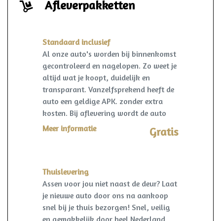
Afleverpakketten
Standaard inclusief
Al onze auto's worden bij binnenkomst
gecontroleerd en nagelopen. Zo weet je
altijd wat je koopt, duidelijk en
transparant. Vanzelfsprekend heeft de
auto een geldige APK. zonder extra
kosten. Bij aflevering wordt de auto
kosteloos op naam gezet en een
Meer informatie
Gratis
vrijwaring van de eventuele inruilauto
verzorgd.
Thuislevering
Assen voor jou niet naast de deur? Laat
je nieuwe auto door ons na aankoop
snel bij je thuis bezorgen! Snel, veilig
en gemakkelijk door heel Nederland