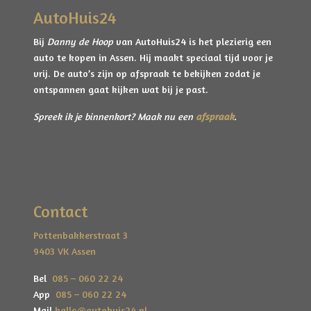
- 18" velgen
AutoHuis24
- PDC
- Cruise Control
Bij
Danny de Hoop
van AutoHuis24 is het plezierig een
- Volledig Saab dealer onderhouden
auto te kopen in Assen. Hij maakt speciaal tijd voor je
vrij. De auto’s zijn op afspraak te bekijken zodat je
Is er interesse gewekt in deze of een andere Saab 9-3
ontspannen gaat kijken wat bij je past.
cabriolet? Doorlopend hebben we hier meerdere
exemplaren van op voorraad en er reeds vele
Spreek ik je binnenkort? Maak nu een
afspraak
.
ervaring mee opgebouwd. Stuk voor stuk nagezien
en klaargemaakt voor een geweldige rijervaring!
Neem zeker ook eens een kijkje bij de rest van de
voorraad op www.autohuis24.nl of neem contact op
wanneer je advies wenst of andere vragen hebt!
Contact
Pottenbakkerstraat 3
Gespreid betalen mogelijk
9403 VK Assen
Wil je deze auto liever gespreid betalen? Dat regelen
we graag voor je. Zowel
privé als zakelijk
kunnen
Bel
085 – 060 22 24
wij een passende financiering of leaseoplossing
App
085 – 060 22 24
aanbieden.
Mail
hallo@autohuis24.nl