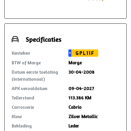
maanden AutoHuis24 garantie op deze
auto. Mocht er zich in deze periode toch
iets voorzien? Dan wordt dit opgelost
volgens de heldere voorwaarden, waar
ook in Nederland. Reparatie mag in
overleg zelfs plaatsvinden bij de lokale
Specificaties
garage!
Kenteken
GPL11F
NL
BTW of Marge
Marge
Datum eerste toelating
30-04-2008
(internationaal)
APK vervaldatum
09-04-2027
Tellerstand
113.386 KM
Carrosserie
Cabrio
Kleur
Zilver Metallic
Bekleding
Leder